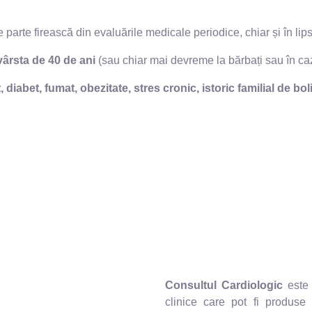
 parte firească din evaluările medicale periodice, chiar și în li
vârsta de 40 de ani
(sau chiar mai devreme la bărbați sau în cazu
diabet, fumat, obezitate, stres cronic, istoric familial de bol
Consultul Cardiologic
este 
clinice care pot fi produse