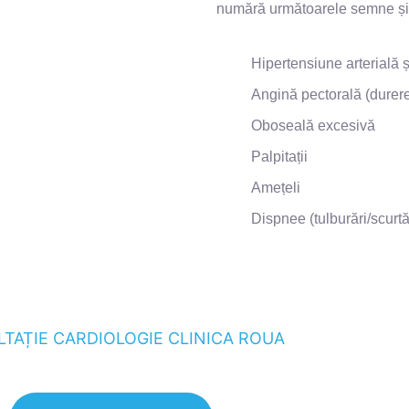
numără următoarele semne și
Hipertensiune arterială ș
Angină pectorală (durere
Oboseală excesivă
Palpitații
Amețeli
Dispnee (tulburări/scurtăr
TAȚIE CARDIOLOGIE CLINICA ROUA