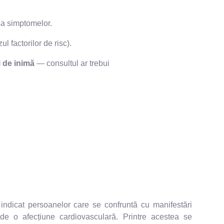
psa simptomelor.
l factorilor de risc).
i de inimă
— consultul ar trebui
indicat persoanelor care se confruntă cu manifestări
 de o afecțiune cardiovasculară. Printre acestea se