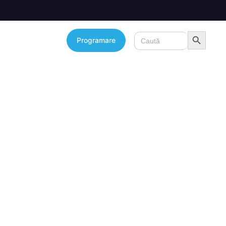
Search Button
Search
Programare
for: