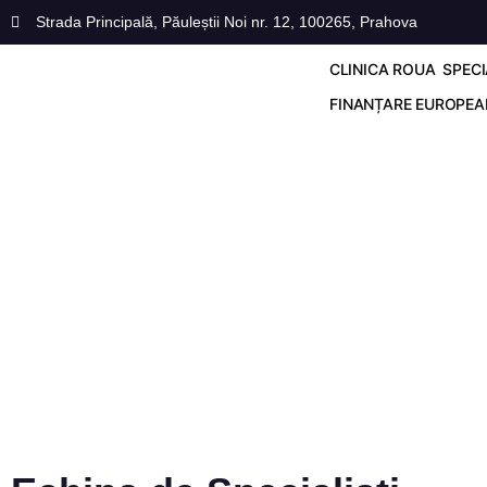
Strada Principală, Păuleștii Noi nr. 12, 100265, Prahova
CLINICA ROUA
SPECI
FINANȚARE EUROPE
CARDIOLOGIE