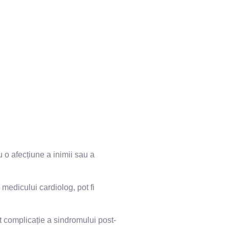
 o afecțiune a inimii sau a
 medicului cardiolog, pot fi
t complicație a sindromului post-