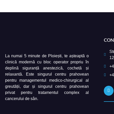
CON
St
La numai 5 minute de Ploiești, te așteaptă o
12
clinică modernă cu bloc operator propriu în
+4
deplină siguranță anestezică, cochetă și
relaxantă. Este singurul centru prahovean
+4
pentru managementul medico-chirurgical al
greutății, dar și singurul centru prahovean
privat pentru tratamentul complex al
cancerului de sân.