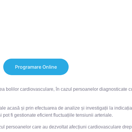
ti
Programare Online
a bolilor cardiovasculare, în cazul persoanelor diagnosticate cu
ale acasă și prin efectuarea de analize și investigații la indicația
ot fi gestionate eficient fluctuațiile tensiunii arteriale.
ul persoanelor care au dezvoltat afecțiuni cardiovasculare drep