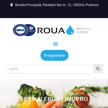
Strada Principală, Păuleștii Noi nr. 12, 100265, Prahova
Programare
Search Button
Search
for:
TEST ALERGII | IMUPRO