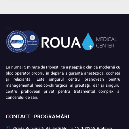
La numai 5 minute de Ploiești, te așteaptă o clinică modernă cu
bloc operator propriu în deplină siguranță anestezică, cochetă
și relaxantă. Este singurul centru prahovean pentru
managementul medico-chirurgical al greutății, dar și singurul
centru prahovean privat pentru tratamentul complex al
cancerului de sân.
CONTACT - PROGRAMĂRI
Strada Principală, Păuleștii Noi nr. 12, 100265, Prahova