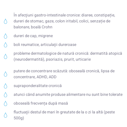
În afecţiuni gastro-intestinale cronice: diaree, constipație,
dureri de stomac, gaze, colon iritabil, colici, senzație de
balonare, boală Crohn
dureri de cap, migrene
boli reumatice, articulaţii dureroase
probleme dermatologice de natură cronică: dermatită atopică
(neurodermatită), psoriazis, prurit, urticarie
putere de concentrare scăzută: oboseală cronică, lipsa de
concentrare, ADHD, ADD
supraponderalitate cronică
atunci când anumite produse alimentare nu sunt bine tolerate
oboseală frecvența după masă
fluctuaţii destul de mari în greutate de la o zi la altă (peste
500g)