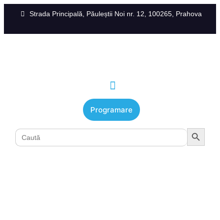
Strada Principală, Păuleștii Noi nr. 12, 100265, Prahova
Programare
Search Button
Search
for:
SERVICII MEDICALE