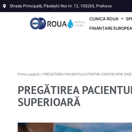
Strada Principală, Păuleștii Noi nr. 12, 100265, Prahova
CLINICA ROUA
SP
FINANȚARE EUROPE
Prima pagină
»
PREGĂTIREA PACIENTULUI PENTRU ENDOSCOPIE DIGE
PREGĂTIREA PACIENTU
SUPERIOARĂ