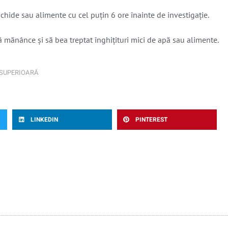
chide sau alimente cu cel puțin 6 ore înainte de investigație.
ă mănânce și să bea treptat înghițituri mici de apă sau alimente.
 SUPERIOARĂ
LINKEDIN
PINTEREST