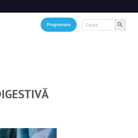
Search Button
Search
Programare
for:
IGESTIVĂ