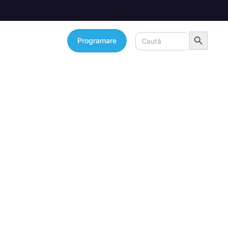
Search Button
Search
Programare
for: