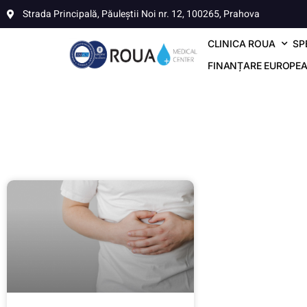
Strada Principală, Păuleștii Noi nr. 12, 100265, Prahova
CLINICA ROUA
SP
FINANȚARE EUROPE