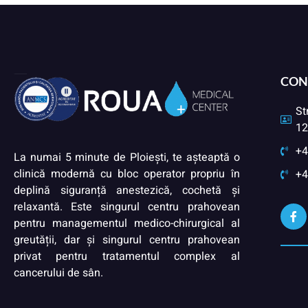
CON
St
12
+4
La numai 5 minute de Ploiești, te așteaptă o
clinică modernă cu bloc operator propriu în
+4
deplină siguranță anestezică, cochetă și
relaxantă. Este singurul centru prahovean
pentru managementul medico-chirurgical al
greutății, dar și singurul centru prahovean
privat pentru tratamentul complex al
cancerului de sân.