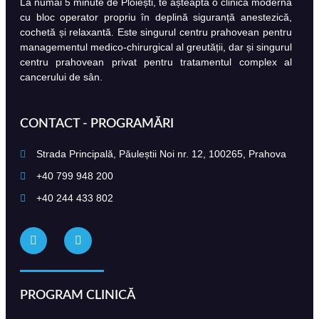
La numai 5 minute de Ploiești, te așteaptă o clinică modernă
cu bloc operator propriu în deplină siguranță anestezică,
cochetă și relaxantă. Este singurul centru prahovean pentru
managementul medico-chirurgical al greutății, dar și singurul
centru prahovean privat pentru tratamentul complex al
cancerului de sân.
CONTACT - PROGRAMĂRI
Strada Principală, Păuleștii Noi nr. 12, 100265, Prahova
+40 799 948 200
+40 244 433 802
PROGRAM CLINICĂ